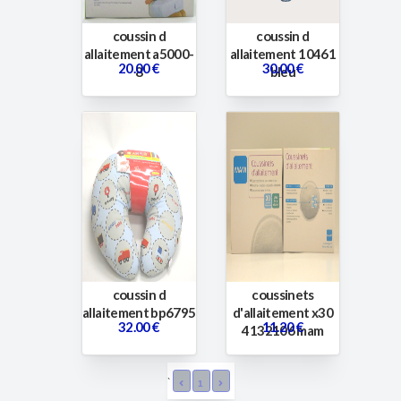
coussin d
coussin d
allaitement a5000-
allaitement 10461
20.00 €
30.00 €
8
bleu
coussin d
coussinets
allaitement bp6795
d'allaitement x30
32.00 €
11.20 €
4132106 mam
`
1