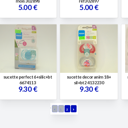
mois 302898
ref302897
5.00 €
5.00 €
sucette perfect 6+silic+bt
sucette decor anim 18+
6674113
sil+bt2 4132230
9.30 €
9.30 €
`
1
2