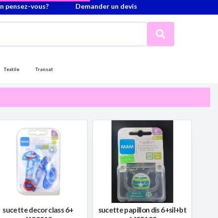
n pensez-vous?
Demander un devis
Textile
Transat
sucette decor class 6+
sucette papillon dis 6+sil+bt