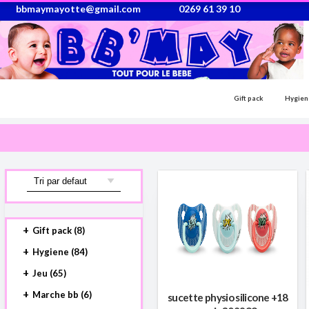
bbmaymayotte@gmail.com
0269 61 39 10
Gift pack
Hygien
Gift pack (8)
Coffret cadeau (8)
Hygiene (84)
Accessoires de bain (9)
Jeu (65)
Allaitement (4)
Eveils (44)
Marche bb (6)
sucette physio silicone +18
Autre (41)
Jouet (21)