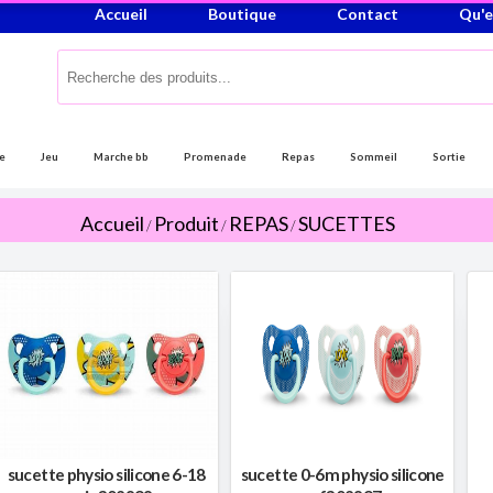
Accueil
Boutique
Contact
Qu'e
e
Jeu
Marche bb
Promenade
Repas
Sommeil
Sortie
Accueil
Produit
REPAS
SUCETTES
/
/
/
sucette physio silicone 6-18
sucette 0-6m physio silicone