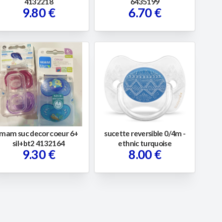
4132218
6435199
9.80 €
6.70 €
mam suc decor coeur 6+
sucette reversible 0/4m -
sil+bt2 4132164
ethnic turquoise
9.30 €
8.00 €